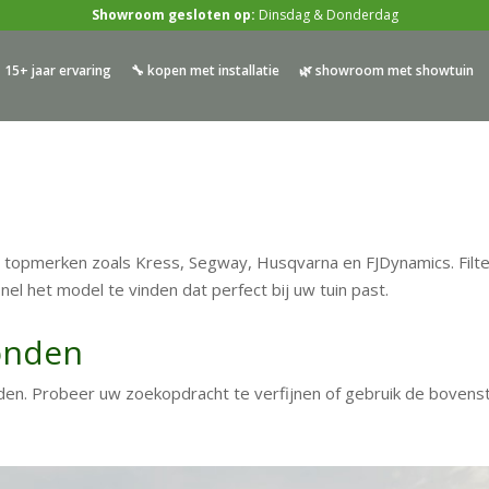
Showroom gesloten op:
Dinsdag & Donderdag
 15+ jaar ervaring
🔧 kopen met installatie
🌿 showroom met showtuin
n topmerken zoals Kress, Segway, Husqvarna en FJDynamics. Filt
el het model te vinden dat perfect bij uw tuin past.
onden
den. Probeer uw zoekopdracht te verfijnen of gebruik de bovens