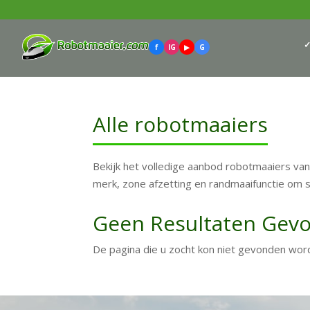
✓
f
IG
▶
G
Alle robotmaaiers
Bekijk het volledige aanbod robotmaaiers va
merk, zone afzetting en randmaaifunctie om sn
Geen Resultaten Gev
De pagina die u zocht kon niet gevonden wor