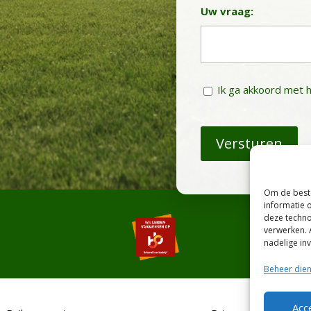
Uw vraag:
Instemming
Ik ga akkoord met h
Om de beste
informatie 
deze techno
verwerken. 
nadelige in
Beheer die
Acc