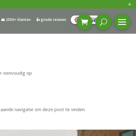
×
👥 2000+ klanten
👍 goede reviews
er eenvoudig op
taande navigatie om deze post te vinden.