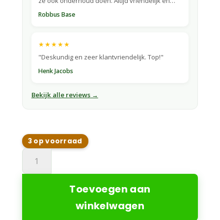
ze ook onderhoud doen. Altijd vriendelijk en
correct."
Robbus Base
★★★★★
"Deskundig en zeer klantvriendelijk. Top!"
Henk Jacobs
Bekijk alle reviews →
3 op voorraad
Husqvarna
405VE
NERA
Toevoegen aan
900m2
aantal
winkelwagen