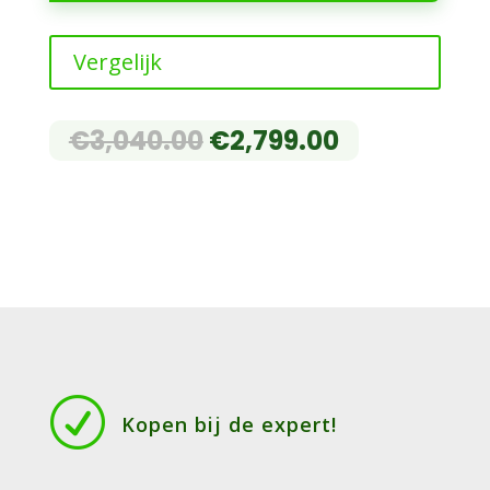
Vergelijk
OORSPRONKELIJKE
HUIDIGE
€
3,040.00
€
2,799.00
PRIJS
PRIJS
WAS:
IS:
€3,040.00.
€2,799.00.
R
Kopen bij de expert!