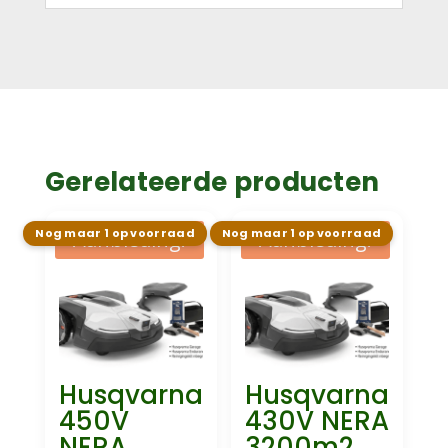
Gerelateerde producten
Nog maar 1 op voorraad
Nog maar 1 op voorraad
Aanbieding!
Aanbieding!
Husqvarna
Husqvarna
450V
430V NERA
NERA
3200m2