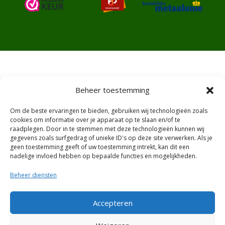
Beheer toestemming
Algemene voorwaarden
Om de beste ervaringen te bieden, gebruiken wij technologieën zoals
Ruilen en retourneren
cookies om informatie over je apparaat op te slaan en/of te
raadplegen. Door in te stemmen met deze technologieën kunnen wij
gegevens zoals surfgedrag of unieke ID's op deze site verwerken. Als je
Privacy and Policy
geen toestemming geeft of uw toestemming intrekt, kan dit een
nadelige invloed hebben op bepaalde functies en mogelijkheden.
Garantie en Klachten
Beheer diensten
Accepteren