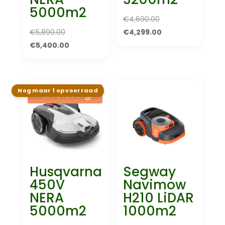
5000m2
Oorspronkelijke
€
4,690.00
Oorspronkelijke
prijs
Huidige
€
5,890.00
€
4,299.00
prijs
Huidige
was:
prijs
€
5,400.00
was:
prijs
€4,690.00.
is:
€5,890.00.
is:
€4,299.00.
€5,400.00.
Nog maar 1 op voorraad
Aanbieding!
Husqvarna
Segway
450V
Navimow
NERA
H210 LiDAR
5000m2
1000m2