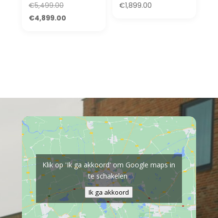
Oorspronkelijke
€
5,499.00
€
1,899.00
prijs
Huidige
€
4,899.00
was:
prijs
€5,499.00.
is:
€4,899.00.
Klik op 'Ik ga akkoord' om Google maps in
te schakelen
Ik ga akkoord