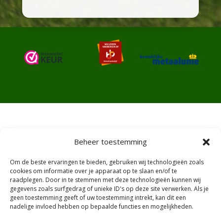
Beheer toestemming
Algemene voorwaarden
Om de beste ervaringen te bieden, gebruiken wij technologieën zoals
Ruilen en retourneren
cookies om informatie over je apparaat op te slaan en/of te
raadplegen. Door in te stemmen met deze technologieën kunnen wij
gegevens zoals surfgedrag of unieke ID's op deze site verwerken. Als je
Privacy and Policy
geen toestemming geeft of uw toestemming intrekt, kan dit een
nadelige invloed hebben op bepaalde functies en mogelijkheden.