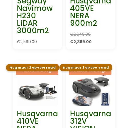
Segway
Husqvarna
Navimow
405VE
H230
NERA
LiDAR
900m2
3000m2
Oorspronkelijke
€
2,649.00
prijs
Huidige
€
2,599.00
€
2,399.00
was:
prijs
€2,649.00.
is:
€2,399.00.
Nog maar 2 op voorraad
Nog maar 2 op voorraad
Aanbieding!
Aanbieding!
Husqvarna
Husqvarna
410VE
312V