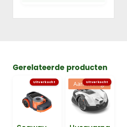
Gerelateerde producten
Uitverkocht
Uitverkocht
Aanbieding!