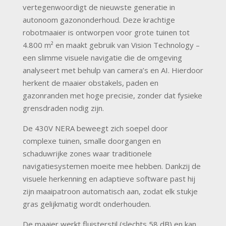
vertegenwoordigt de nieuwste generatie in
autonoom gazononderhoud. Deze krachtige
robotmaaier is ontworpen voor grote tuinen tot
4.800 m² en maakt gebruik van Vision Technology –
een slimme visuele navigatie die de omgeving
analyseert met behulp van camera’s en AI. Hierdoor
herkent de maaier obstakels, paden en
gazonranden met hoge precisie, zonder dat fysieke
grensdraden nodig zijn.
De 430V NERA beweegt zich soepel door
complexe tuinen, smalle doorgangen en
schaduwrijke zones waar traditionele
navigatiesystemen moeite mee hebben. Dankzij de
visuele herkenning en adaptieve software past hij
zijn maaipatroon automatisch aan, zodat elk stukje
gras gelijkmatig wordt onderhouden.
De maaier werkt fluisterstil (slechts 58 dB) en kan