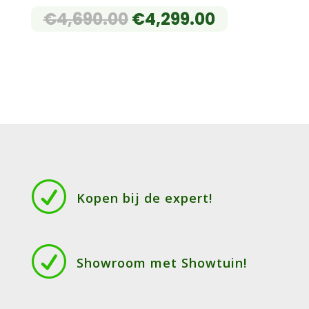
OORSPRONKELIJKE
HUIDIGE
€
4,690.00
€
4,299.00
PRIJS
PRIJS
WAS:
IS:
€4,690.00.
€4,299.00.
R
Kopen bij de expert!
R
Showroom met Showtuin!