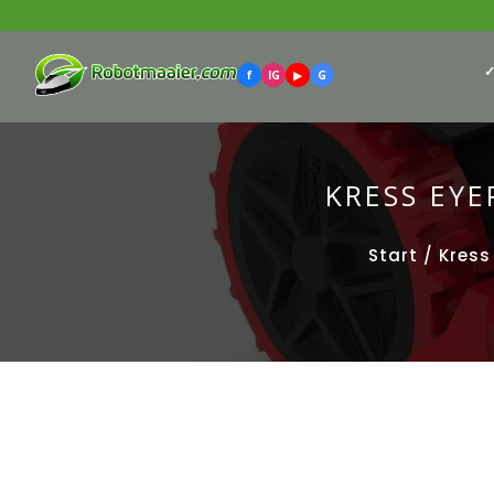
✓
f
IG
▶
G
KRESS EYE
Start
/
Kress