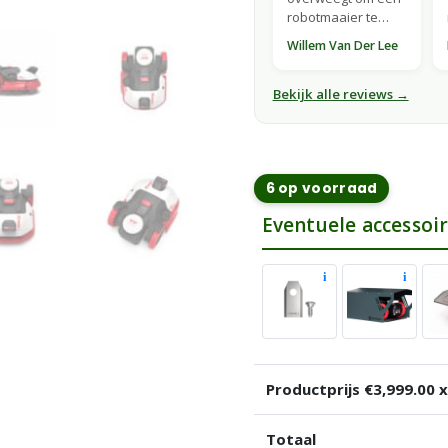
robotmaaier te
kopen, geloof mij,
Willem Van Der Lee
doe dat bij dit
bedrijf. Van A tot Z
gewoon top."
Bekijk alle reviews →
6 op voorraad
Eventuele accessoir
i
i
Productprijs €
3,999.00
x
Totaal