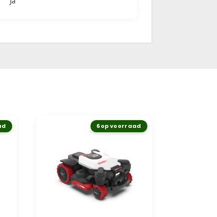
Ja
ad
6 op voorraad