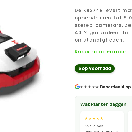
De KR274E levert max
oppervlakken tot 5 
stereo-camera’s, Ze
40 % garandeert hij 
omstandigheden.
Kress robotmaaier
6 op voorraad
★★★★★
Beoordeeld op
Wat klanten zeggen
★★★★★
"Als je ooit
overweegt om een