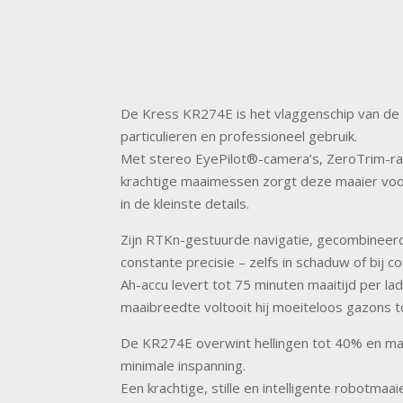
De Kress KR274E is het vlaggenschip van de 
particulieren en professioneel gebruik.
Met stereo EyePilot®-camera’s, ZeroTrim-ra
krachtige maaimessen zorgt deze maaier voor
in de kleinste details.
Zijn RTKn-gestuurde navigatie, gecombineer
constante precisie – zelfs in schaduw of bij c
Ah-accu levert tot 75 minuten maaitijd per la
maaibreedte voltooit hij moeiteloos gazons t
De KR274E overwint hellingen tot 40% en ma
minimale inspanning.
Een krachtige, stille en intelligente robotma