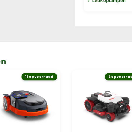
Ledkoplampen
en
11 op voorraad
6 op voorra