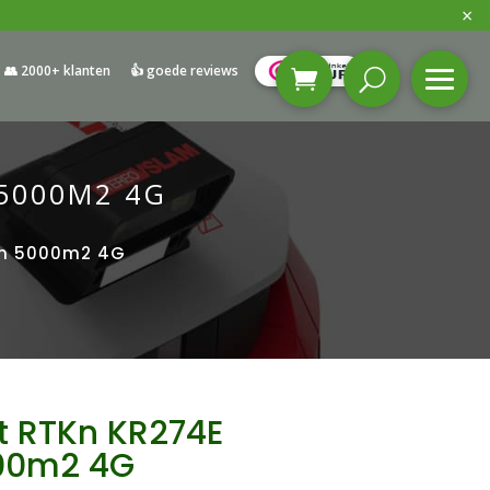
×
👥 2000+ klanten
👍 goede reviews
 5000M2 4G
rim 5000m2 4G
ot RTKn KR274E
00m2 4G