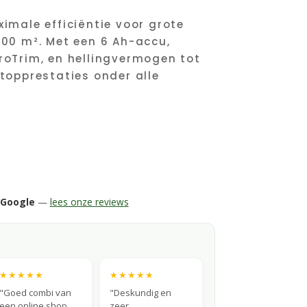
imale efficiëntie voor grote
000 m². Met een 6 Ah-accu,
roTrim, en hellingvermogen tot
topprestaties onder alle
 Google
—
lees onze reviews
★★★★★
★★★★★
"Goed combi van
"Deskundig en
een online shop
zeer