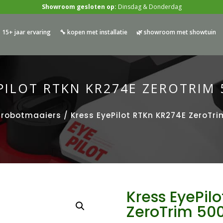
Showroom gesloten op:
Dinsdag & Donderdag
 15+ jaar ervaring
🔧 kopen met installatie
🌿 showroom met showtuin
PILOT RTKN KR274E ZEROTRIM
 robotmaaiers
/ Kress EyePilot RTKn KR274E ZeroT
Kress EyePil
ZeroTrim 50