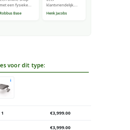
met een fysieke
klantvriendelijk.
winkel waar je
Top!"
Robbus Base
Henk Jacobs
demo's kan zien en
waar ze ook
onderhoud doen.
Altijd vriendelijk en
correct."
es voor dit type:
i
 1
€
3,999.00
€
3,999.00