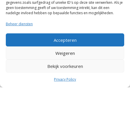
gegevens zoals surfgedrag of unieke ID's op deze site verwerken. Als je
geen toestemming geeft of uw toestemming intrekt, kan dit een
nadelige invloed hebben op bepaalde functies en mogelijkheden.
Beheer diensten
Algemene voorwaarden
Accepteren
Ruilen en retourneren
Weigeren
Privacy and Policy
Bekijk voorkeuren
Privacy Policy
Garantie en Klachten
© 2026 Robotmaaier.com — Alle rechten
voorbehouden